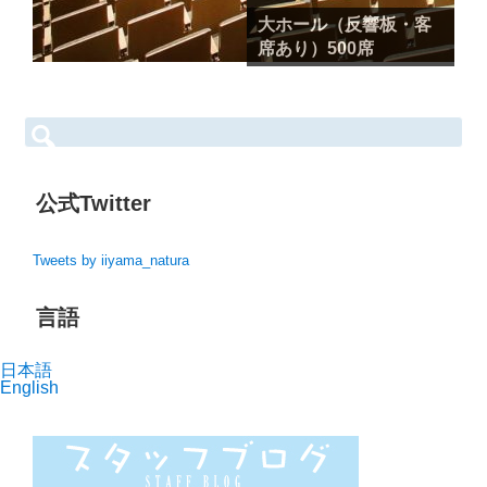
大ホール（反響板・客
席あり）500席
席
検
索:
公式Twitter
Tweets by iiyama_natura
言語
日本語
English