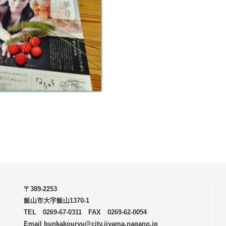
〒389-2253
飯山市大字飯山1370-1
TEL 0269-67-0311 FAX 0269-62-0054
Email bunkakouryu@city.iiyama.nagano.jp