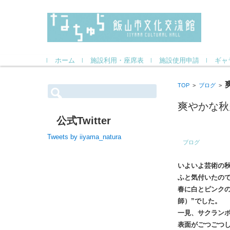
コンテンツに移動
ホーム
施設利用・座席表
施設使用申請
ギャ
TOP
>
ブログ
>
検
索:
爽やかな秋
公式Twitter
Tweets by iiyama_natura
ブログ
いよいよ芸術の
ふと気付いたの
春に白とピンクの
師）”でした。
一見、サクラン
表面がごつごつ