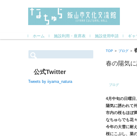
コンテンツに移動
ホーム
施設利用・座席表
施設使用申請
ギャ
TOP
>
ブログ
>
検
索:
春の陽気に
公式Twitter
Tweets by iiyama_natura
ブログ
4月中旬の日曜
陽気に誘われて
市内の桜もほぼ
なちゅらでも花
今年の大雪に耐
桜にこぶし、菜