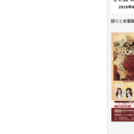
4:00 P
と
2026年
名
場
語りと名場
面
で
つ
づ
る
プ
ッ
チ
ー
ニ
歌
劇
『ラ・
ボ
エ
ー
ム』