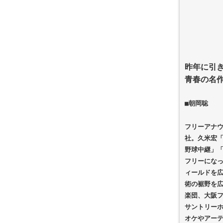
昨年に引
青春の名
■
朝岡聡
フリーアナ
社。久米宏
野球中継」
フリーになっ
ィールドを
術の裾野を
楽団、大阪
サントリーホ
オケやアー