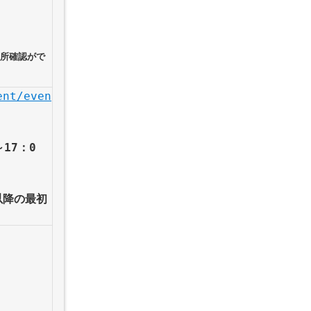
住所確認がで
ent/even
17：0
以降の最初