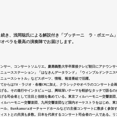
き続き、浅岡聡氏による解説付き「プッチーニ ラ・ボエーム
作オペラを最高の演奏陣でお届けします。
ウンサー、コンサートソムリエ。慶應義塾大学卒業後テレビ朝日にアナウンサ
「ニュースステーション」「はなきんデータランド」「ウィンブルドンテニス
「ニュースシャトル」などスポーツ、情報、報道番組で活躍。
てからはTV・ラジオ・各種CMに加え、クラシックやオペラのコンサート企
広げる。その進行やインタビューは、興味深いテーマを軽妙なタッチで語るの
広げる司会者として注目と信頼を集めている。東京フィルハーモニー交響楽団
フィルハーモニー交響楽団、九州交響楽団など国内オーケストラをはじめ、東
ール、Bunkamuraオーチャードホールなどの主催コンサートに数多く参加
ティストとの共演も多数。日本を代表するコンサート司会者の一人である。リ