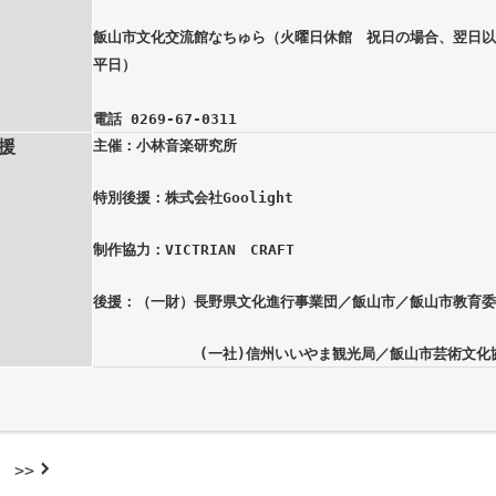
飯山市文化交流館なちゅら（火曜日休館 祝日の場合、翌日
平日）
電話 0269-67-0311
援
主催：小林音楽研究所
特別後援：株式会社Goolight
制作協力：VICTRIAN CRAFT
後援：（一財）長野県文化進行事業団／飯山市／飯山市教育
(一社)信州いいやま観光局／飯山市芸術文化
>>