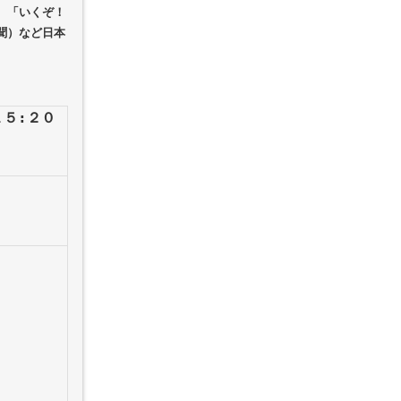
、「いくぞ！
聞）など日本
５:２０