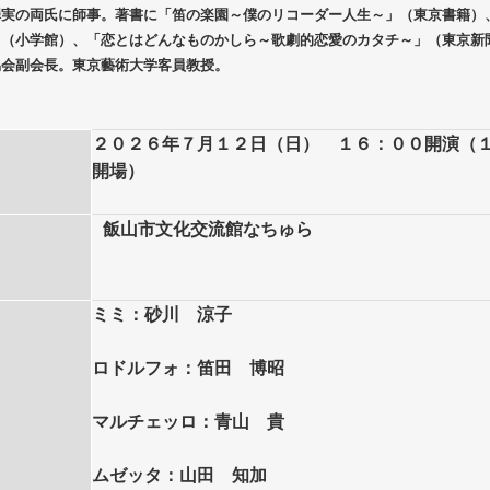
澤実の両氏に師事。著書に「笛の楽園～僕のリコーダー人生～」（東京書籍）
」（小学館）、「恋とはどんなものかしら～歌劇的恋愛のカタチ～」（東京新
協会副会長。東京藝術大学客員教授。
２０２６年７月１２日（日） １６：００開演（１
開場）
飯山市文化交流館なちゅら
ミミ：砂川 涼子
ロドルフォ：笛田 博昭
マルチェッロ：青山 貴
ムゼッタ：山田 知加