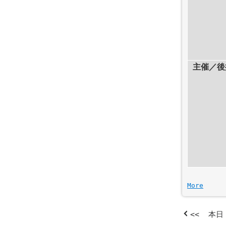
主催／後
a
More
b
o
<<
本日
u