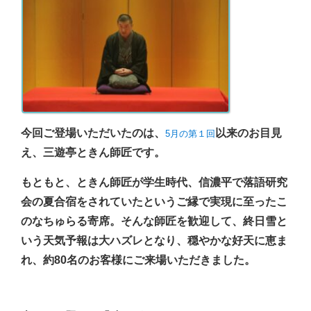
今回ご登場いただいたのは、
以来のお目見
5月の第１回
え、三遊亭ときん師匠です。
もともと、ときん師匠が学生時代、信濃平で落語研究
会の夏合宿をされていたというご縁で実現に至ったこ
のなちゅらる寄席。そんな師匠を歓迎して、終日雪と
いう天気予報は大ハズレとなり、穏やかな好天に恵ま
れ、約80名のお客様にご来場いただきました。