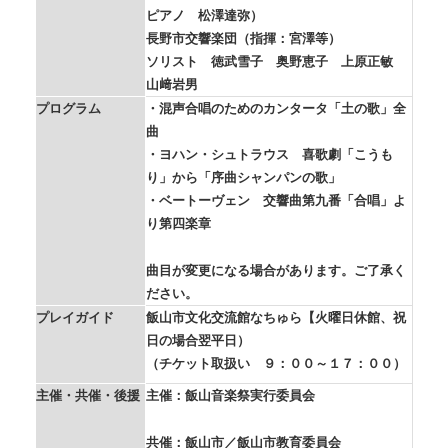
ピアノ 松澤達弥）
長野市交響楽団（指揮：宮澤等）
ソリスト 徳武雪子 奥野恵子 上原正敏
山﨑岩男
プログラム
・混声合唱のためのカンタータ「土の歌」全
曲
・ヨハン・シュトラウス 喜歌劇「こうも
り」から「序曲シャンパンの歌」
・ベートーヴェン 交響曲第九番「合唱」よ
り第四楽章
曲目が変更になる場合があります。ご了承く
ださい。
プレイガイド
飯山市文化交流館なちゅら【火曜日休館、祝
日の場合翌平日）
（
チケット取扱い ９：００～１７：００）
主催・共催・後援
主催：飯山音楽祭実行委員会
共催：飯山市／飯山市教育委員会