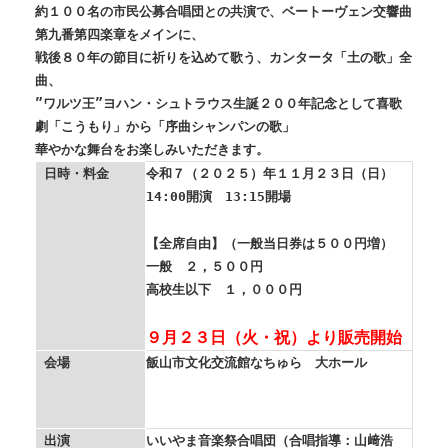
約１００名の市民公募合唱団との共演で、ベートーヴェン交響曲
第九番第四楽章をメインに、
戦後８０年の節目に祈りを込めて歌う、カンタータ「土の歌」全
曲、
”ワルツ王”ヨハン・シュトラウス生誕２００年記念として喜歌
劇「こうもり」から「序曲シャンパンの歌」
華やかな舞台をお楽しみいただきます。
日時・料金
令和７（２０２５）年１１月２３日（日）
14:00開演 13:15開場
【全席自由】（一般当日券は５００円増）
一般 ２，５００円
高校生以下 １，０００円
９月２３日（火・祝）より販売開始
会場
飯山市文化交流館なちゅら 大ホール
出演
いいやま音楽祭合唱団（合唱指導：山﨑浩