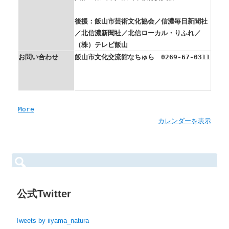
後援：飯山市芸術文化協会／信濃毎日新聞社
／北信濃新聞社／北信ローカル・りふれ／
（株）テレビ飯山
お問い合わせ
飯山市文化交流館なちゅら 0269-67-0311
a
More
b
カレンダーを表示
o
u
t
検
索:
{t
i
t
公式Twitter
l
e}
Tweets by iiyama_natura