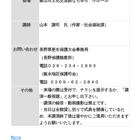
会場
飯山市文化交流館なちゅら 小ホール
講師
山本 譲司 氏（作家・社会福祉課）
お問い合わせ
長野県更生保護大会事務局
（長野保護観察所）
電話０２６－２３４－１９９３
（飯水地区保護司会）
電話 ０２６９－６２－２８４０
・来場の際は受付で、チラシを提示するか、「講
その他
演一般視聴」とお申し出下さい。
・講演の録音・動画撮影は禁止です。
・当日は全館貸し切りで式典を開催しているた
め、本講演終了後は速やかにご退席いただきます
ようお願いいたします。
a
More