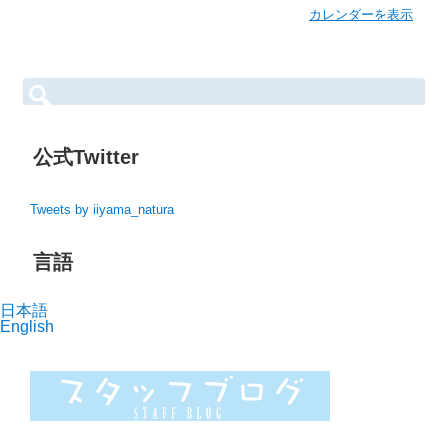
b
カレンダーを表示
o
u
t
検
索:
{t
i
t
公式Twitter
l
e}
Tweets by iiyama_natura
言語
日本語
English