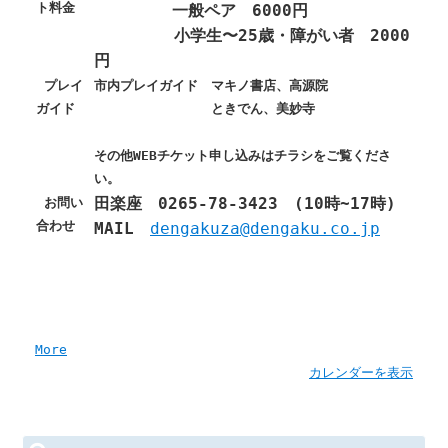
ト料金
一般ペア 6000円
小学生〜25歳・障がい者 2000
円
プレイ
市内プレイガイド マキノ書店、高源院
ガイド
ときでん、美妙寺
その他WEBチケット申し込みはチラシをご覧くださ
い。
田楽座 0265-78-3423 (10時~17時)
お問い
合わせ
MAIL
dengakuza@dengaku.co.jp
a
More
b
カレンダーを表示
o
u
t
検