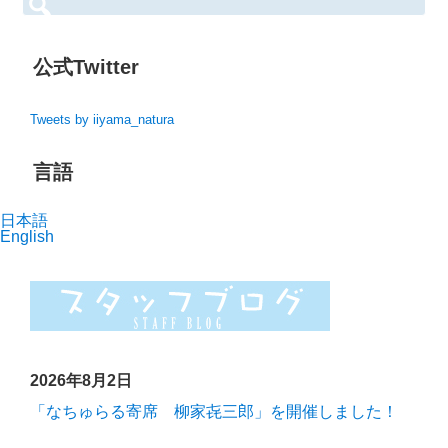
索:
{t
i
t
公式Twitter
l
e}
Tweets by iiyama_natura
言語
日本語
English
2026年8月2日
「なちゅらる寄席 柳家㐂三郎」を開催しました！