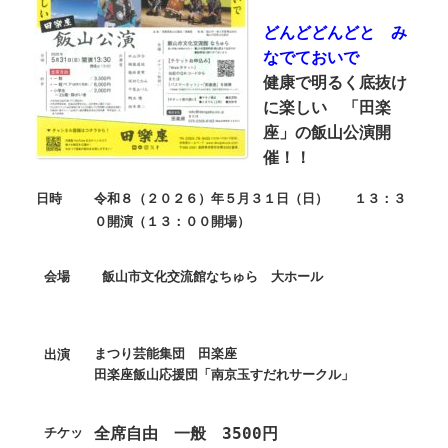
どんどどんどと み
なでておいで
健康で明るく底抜け
に楽しい 「田楽
座」の飯山公演開
催！！
日時
令和８（２０２６）年５月３１日（日） １３：３
０開演（１３：００開場）
会場
飯山市文化交流館なちゅら 大ホール
まつり芸能集団 田楽座
出演
田楽座飯山応援団「南京玉すだれサークル」
全席自由 一般 3500円
チケッ