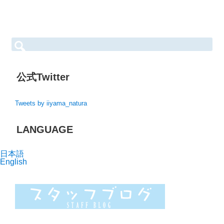
S
e
a
r
c
h
公式Twitter
f
o
r:
Tweets by iiyama_natura
LANGUAGE
日本語
English